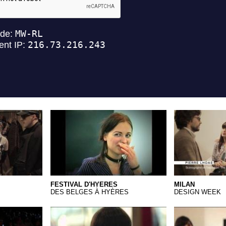
01 Hyères
FESTIVAL D'HYERES
MILAN
DES BELGES À HYÈRES
DESIGN WEEK
kt
FritKot
Rose Alexande