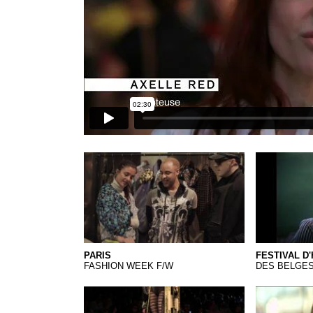
PARIS MIX TV.Qkt
01 Hyères
PARIS
FESTIVAL D
FASHION WEEK F/W
DES BELGES
LA CAMBRE 2013.Qkt
FritKot